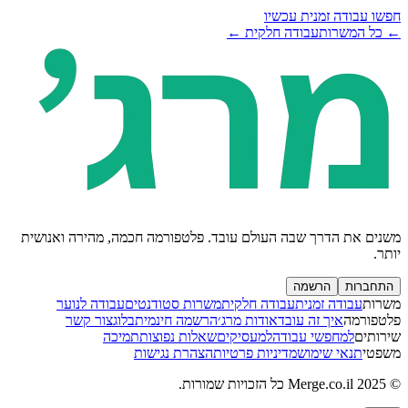
חפשו עבודה זמנית עכשיו
← כל המשרות
עבודה חלקית ←
משנים את הדרך שבה העולם עובד. פלטפורמה חכמה, מהירה ואנושית
יותר.
התחברות
הרשמה
משרות
עבודה זמנית
עבודה חלקית
משרות סטודנטים
עבודה לנוער
פלטפורמה
איך זה עובד
אודות מרג׳
הרשמה חינמית
בלוג
צור קשר
שירותים
למחפשי עבודה
למעסיקים
שאלות נפוצות
תמיכה
משפטי
תנאי שימוש
מדיניות פרטיות
הצהרת נגישות
© 2025 Merge.co.il כל הזכויות שמורות.