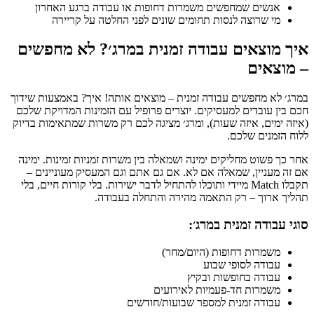
אנשים שמחפשים משמרות דחופות או עבודה ברגע האחרון
מי שרוצה לנסות תחומים שונים לפני החלטה על קריירה
איך מוצאים עבודה זמנית במרג׳? לא מחפשים
– מוצאים
במרג׳ לא מחפשים עבודה זמנית – מוצאים אותה! איך? באמצעות שידוך
חכם בין עובדים למעסיקים. יוצרים פרופיל עם הזמינות המדויקת שלכם
(איזה ימים, איזה שעות), ומרג׳ מציגה לכם רק משרות שמתאימות בדיוק
ללוח הזמנים שלכם.
אחר כך פשוט מחליקים ימינה ושמאלה בין משרות זמניות זמינות. ימינה
אם זה מעניין, שמאלה אם לא. אם גם אתם וגם המעסיק מעוניינים –
תקבלו Match מיידי ותוכלו להתחיל לדבר ישירות. בלי קורות חיים, בלי
תהליך ארוך – רק התאמה מהירה והתחלה בעבודה.
סוגי עבודה זמנית במרג׳:
משמרות דחופות (היום/מחר)
עבודה לסופי שבוע
עבודה בחופשות ובקיץ
משמרות חד-פעמיות לאירועים
עבודה זמנית למספר שבועות/חודשים