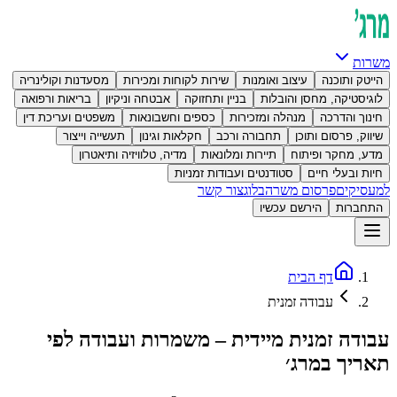
משרות
הייטק ותוכנה
עיצוב ואומנות
שירות לקוחות ומכירות
מסעדנות וקולינריה
לוגיסטיקה, מחסן והובלות
בניין ותחזוקה
אבטחה וניקיון
בריאות ורפואה
חינוך והדרכה
מנהלה ומזכירות
כספים וחשבונאות
משפטים ועריכת דין
שיווק, פרסום ותוכן
תחבורה ורכב
חקלאות וגינון
תעשייה וייצור
מדע, מחקר ופיתוח
תיירות ומלונאות
מדיה, טלוויזיה ותיאטרון
חיות ובעלי חיים
סטודנטים ועבודות זמניות
למעסיקים
פרסום משרה
בלוג
צור קשר
התחברות
הירשם עכשיו
דף הבית
עבודה זמנית
עבודה זמנית מיידית – משמרות ועבודה לפי
תאריך במרג׳