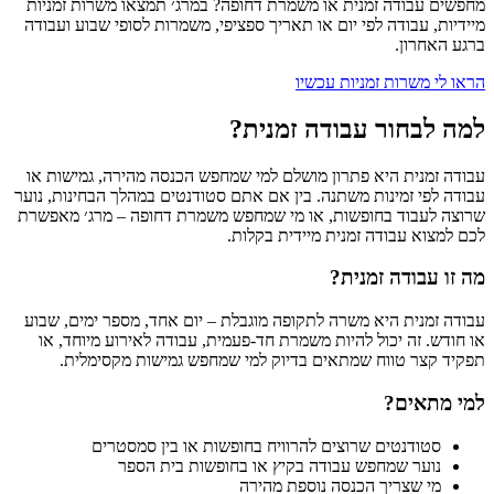
מחפשים עבודה זמנית או משמרת דחופה? במרג׳ תמצאו משרות זמניות
מיידיות, עבודה לפי יום או תאריך ספציפי, משמרות לסופי שבוע ועבודה
ברגע האחרון.
הראו לי משרות זמניות עכשיו
למה לבחור עבודה זמנית?
עבודה זמנית היא פתרון מושלם למי שמחפש הכנסה מהירה, גמישות או
עבודה לפי זמינות משתנה. בין אם אתם סטודנטים במהלך הבחינות, נוער
שרוצה לעבוד בחופשות, או מי שמחפש משמרת דחופה – מרג׳ מאפשרת
לכם למצוא עבודה זמנית מיידית בקלות.
מה זו עבודה זמנית?
עבודה זמנית היא משרה לתקופה מוגבלת – יום אחד, מספר ימים, שבוע
או חודש. זה יכול להיות משמרת חד-פעמית, עבודה לאירוע מיוחד, או
תפקיד קצר טווח שמתאים בדיוק למי שמחפש גמישות מקסימלית.
למי מתאים?
סטודנטים שרוצים להרוויח בחופשות או בין סמסטרים
נוער שמחפש עבודה בקיץ או בחופשות בית הספר
מי שצריך הכנסה נוספת מהירה