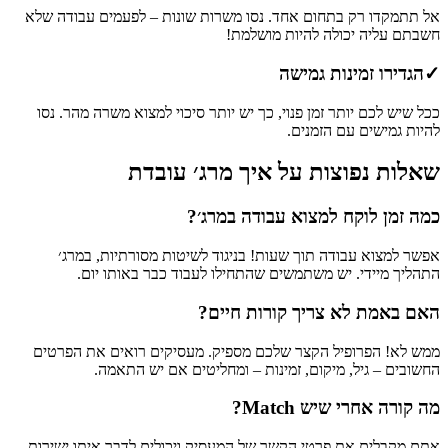
אל תתמקדו רק בתחום אחד. נסו משרות שונות – לפעמים עבודה שלא
חשבתם עליה יכולה להיות מושלמת!
✓
הגדירו זמינות גמישה
ככל שיש לכם יותר זמן פנוי, כך יש יותר סיכוי למצוא משרה מהר. נסו
להיות גמישים עם הזמנים.
שאלות נפוצות על איך מרג׳ עובדת
כמה זמן לוקח למצוא עבודה במרג׳?
אפשר למצוא עבודה תוך שעות! בניגוד לשיטות מסורתיות, במרג׳
התהליך מיידי. יש משתמשים שהתחילו לעבוד כבר באותו יום.
האם באמת לא צריך קורות חיים?
ממש לא! הפרופיל הקצר שלכם מספיק. מעסיקים רואים את הפרטים
החשובים – גיל, מיקום, זמינות – ומחליטים אם יש התאמה.
מה קורה אחרי שיש Match?
אתם מקבלים את פרטי הקשר של המעסיק ויכולים לדבר איתו ישירות.