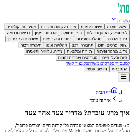
משרות
הייטק ותוכנה
עיצוב ואומנות
שירות לקוחות ומכירות
מסעדנות וקולינריה
לוגיסטיקה, מחסן והובלות
בניין ותחזוקה
אבטחה וניקיון
בריאות ורפואה
חינוך והדרכה
מנהלה ומזכירות
כספים וחשבונאות
משפטים ועריכת דין
שיווק, פרסום ותוכן
תחבורה ורכב
חקלאות וגינון
תעשייה וייצור
מדע, מחקר ופיתוח
תיירות ומלונאות
מדיה, טלוויזיה ותיאטרון
חיות ובעלי חיים
סטודנטים ועבודות זמניות
למעסיקים
פרסום משרה
בלוג
צור קשר
התחברות
הירשם עכשיו
דף הבית
איך זה עובד
איך מרג׳ עובדת? מדריך צעד אחר צעד
ב-6 צעדים פשוטים תמצאו עבודה בלי קורות חיים! יוצרים פרופיל,
מחליקים על משרות, עושים Match ומתחילים לעבוד – כל התהליך לוקח