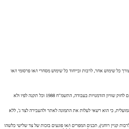
ך כל שימוש אחר, לרבות ובייחוד כל שימוש מסחרי ו/או פרסומי ו/או
המפרסם מתחייב כי המידע שיפורסם על ידו באתר יהיה בהתאם להוראות כל דיני ישראל. בפרט ומבלי לגרוע מהאמור, המפרסם מתחייב כי יפעל בהתאם לחוק שוויון הזדמנויות בעבודה, התשמ"ח 1988 וכל תקנה לפיו ולא
לית, כי הוא רשאי לעלות את התמונה לאתר ולהעבירה לצד ג', ללא
 קניין רוחני), תכנים המפרים ו/או פוגעים בזכות של צד שלישי כלשהו