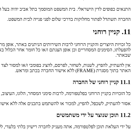
התנאים כפופים לדין הישראלי. בית המשפט המוסמך בתל אביב יהיה בעל 
החברה תשתדל לפתור מחלוקות בדרכי שלום לפני פנייה לבית המשפט.
11. קניין רוחני
כל זכויות היוצרים והקניין הרוחני לרבות השירותים הניתנים באתר, אופן
להפעלתו, הסימנים המסחריים וכן אופן הצגתם ו/או כל חומר אחר הכלול ב
שבאתר.
אין להעתיק, להפיץ, לשנות, לשחזר, לפרסם, להציג בפומבי ו/או למסור לצ
האתר בתוך מסגרת (FRAME) ללא אישור החברה בכתב ומראש.
11.1 קניין רוחני של החברה
כל הזכויות בקניין הרוחני בפלטפורמה, לרבות סימני המסחר, הלוגו, העיצוב
אסור להעתיק, לשכפל, להפיץ, למכור או להשתמש בתכנים אלה ללא אישו
11.2 תוכן שנוצר על ידי משתמשים
על ידי העלאת תוכן לפלטפורמה, אתה מעניק לחברה רישיון בלתי בלעדי, ל