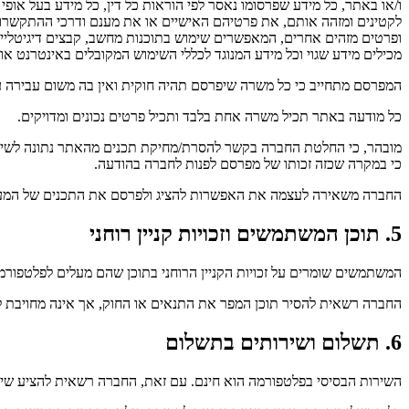
ו/או באתר, כל מידע שפרסומו נאסר לפי הוראות כל דין, כל מידע בעל אופי פו
לקטינים ומזהה אותם, את פרטיהם האישיים או את מענם ודרכי ההתקשרות ע
ופרטים מזהים אחרים, המאפשרים שימוש בתוכנות מחשב, קבצים דיגיטליי
מכילים מידע שגוי וכל מידע המנוגד לכללי השימוש המקובלים באינטרנט א
המפרסם מתחייב כי כל משרה שיפרסם תהיה חוקית ואין בה משום עבירה על 
כל מודעה באתר תכיל משרה אחת בלבד ותכיל פרטים נכונים ומדויקים.
מובהר, כי החלטת החברה בקשר להסרת/מחיקת תכנים מהאתר נתונה לשיקול 
כי במקרה שכזה זכותו של מפרסם לפנות לחברה בהודעה.
החברה משאירה לעצמה את האפשרות להציג ולפרסם את התכנים של המעסי
5. תוכן המשתמשים וזכויות קניין רוחני
המשתמשים שומרים על זכויות הקניין הרוחני בתוכן שהם מעלים לפלטפורמ
החברה רשאית להסיר תוכן המפר את התנאים או החוק, אך אינה מחויבת ל
6. תשלום ושירותים בתשלום
השירות הבסיסי בפלטפורמה הוא חינם. עם זאת, החברה רשאית להציע שיר