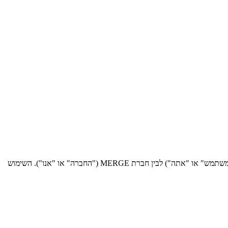
ברוכים הבאים לאתר MERGE, אתר משרות הצעירים של ישראל ("האתר"). תנאי השימוש שלהלן ("התנאים") מהווים הסכם משפטי מחייב בינך ("המשתמש" או "אתה") לבין חברת MERGE ("החברה" או "אנו"). השימוש