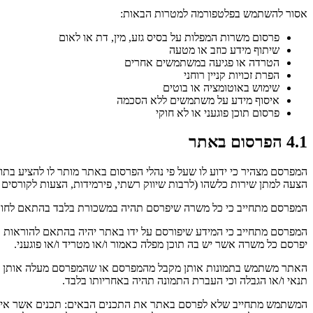
אסור להשתמש בפלטפורמה למטרות הבאות:
פרסום משרות המפלות על בסיס גזע, מין, דת או לאום
שיתוף מידע כוזב או מטעה
הטרדה או פגיעה במשתמשים אחרים
הפרת זכויות קניין רוחני
שימוש באוטומציה או בוטים
איסוף מידע על משתמשים ללא הסכמה
פרסום תוכן פוגעני או לא חוקי
4.1 הפרסום באתר
המפרסם מצהיר כי ידוע לו שעל פי נהלי הפרסום באתר מותר לו להציע בתוכ
הצעה למתן שירות כלשהו (לרבות שיווק רשתי, פירמידות, הצעות לקורסים פר
המפרסם מתחייב כי כל משרה שיפרסם תהיה במשכורת בלבד בהתאם לחוקי
יפרסם כל משרה אשר יש בה תוכן מפלה כאמור ו/או מטריד ו/או פוגעני.
האתר משתמש בתמונות אותן מקבל מהמפרסם או שהמפרסם מעלה אותן בעצמ
תנאי ו/או הגבלה וכי העברת התמונה תהיה באחריותו בלבד.
המשתמש מתחייב שלא לפרסם באתר את התכנים הבאים: תכנים אשר אינם רלוו