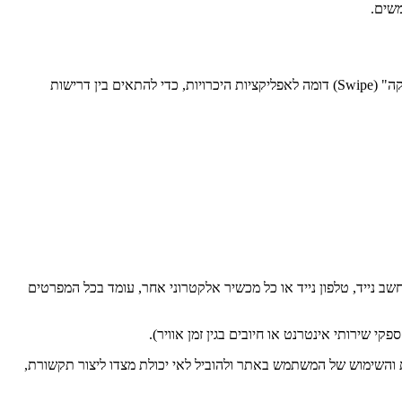
שים.
MERGE היא פלטפורמת התאמת עבודה המחברת בין מחפשי עבודה (בעיקר צעירים וסטודנטים) לבין מעסיקים. הפלטפורמה משתמשת במנגנון "החלקה" (Swipe) דומה לאפליקציות היכרויות, כדי להתאים בין דרישות
 נייד, טלפון נייד או כל מכשיר אלקטרוני אחר, עומד בכל המפרטים
 שירותי אינטרנט או חיובים בגין זמן אוויר).
 והשימוש של המשתמש באתר ולהוביל לאי יכולת מצדו ליצור תקשורת,