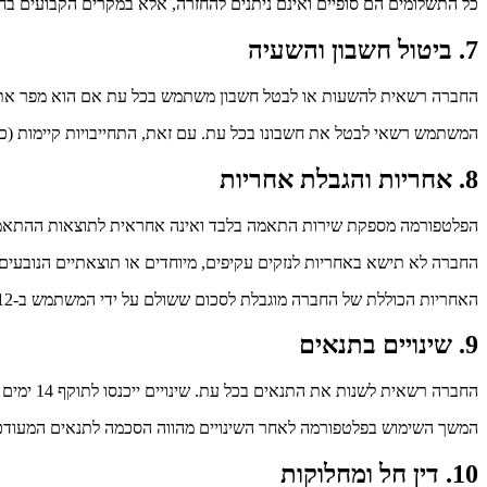
כל התשלומים הם סופיים ואינם ניתנים להחזרה, אלא במקרים הקבועים בח
7. ביטול חשבון והשעיה
החברה רשאית להשעות או לבטל חשבון משתמש בכל עת אם הוא מפר את 
המשתמש רשאי לבטל את חשבונו בכל עת. עם זאת, התחייבויות קיימות (כגו
8. אחריות והגבלת אחריות
הפלטפורמה מספקת שירות התאמה בלבד ואינה אחראית לתוצאות ההתאמות
החברה לא תישא באחריות לנזקים עקיפים, מיוחדים או תוצאתיים הנובעי
האחריות הכוללת של החברה מוגבלת לסכום ששולם על ידי המשתמש ב-12 החודשים האחרונים.
9. שינויים בתנאים
החברה רשאית לשנות את התנאים בכל עת. שינויים ייכנסו לתוקף 14 ימים לאחר פרסומם בפלטפורמה.
המשך השימוש בפלטפורמה לאחר השינויים מהווה הסכמה לתנאים המעודכנ
10. דין חל ומחלוקות