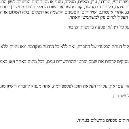
רנוגרפי, טורדני, עוין, מאיים, מעליב, גזעני או גס, תכנים המהווים לשון ה
ימם, כל תוכנת מחשב, קוד מחשב או יישום הכוללים נגיפי מחשב (וירוסים)
ם, אתרי אינטרנט ושירותים, הטעונים הרשמה או תשלום, בלא תשלום או ה
ו העלול לגרום נזק למשתמשי האתר.
כל דין ו/או פגיעה ברגשות הציבור.
דעתה הבלעדי של החברה, זאת ללא כל הודעה מוקדמת ו/או נימוק וללא הח
קים לרבות את שמם ופרטי ההתקשרות עמם, בכל מקום באתר ו/או באמצע
ה. עם זאת, על ידי העלאת תוכן לפלטפורמה, אתה מעניק לחברה רישיון מו
עשות כן.
ותים נוספים בתשלום בעתיד.